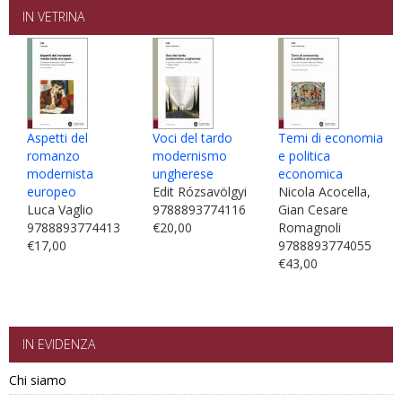
IN VETRINA
Aspetti del
Voci del tardo
Temi di economia
romanzo
modernismo
e politica
modernista
ungherese
economica
europeo
Edit Rózsavölgyi
Nicola Acocella,
Luca Vaglio
9788893774116
Gian Cesare
9788893774413
€20,00
Romagnoli
€17,00
9788893774055
€43,00
IN EVIDENZA
Chi siamo