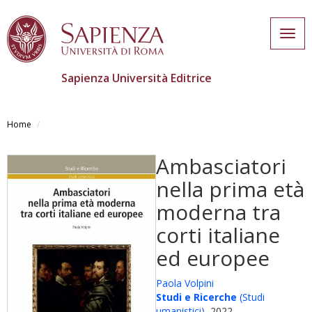
Togg
navig
Sapienza Università Editrice
Salta
al
Home
contenuto
principale
Ambasciatori
nella prima età
moderna tra
corti italiane
ed europee
Paola Volpini
Studi e Ricerche
(Studi
umanistici)
, 2022