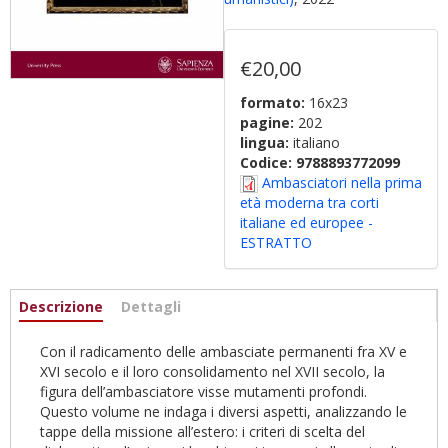
€20,00
formato:
16x23
pagine:
202
lingua:
italiano
Codice:
9788893772099
Ambasciatori nella prima
età moderna tra corti
italiane ed europee -
ESTRATTO
Informazioni
Descrizione
(scheda
Dettagli
attiva)
Con il radicamento delle ambasciate permanenti fra XV e
XVI secolo e il loro consolidamento nel XVII secolo, la
figura dell’ambasciatore visse mutamenti profondi.
Questo volume ne indaga i diversi aspetti, analizzando le
tappe della missione all’estero: i criteri di scelta del