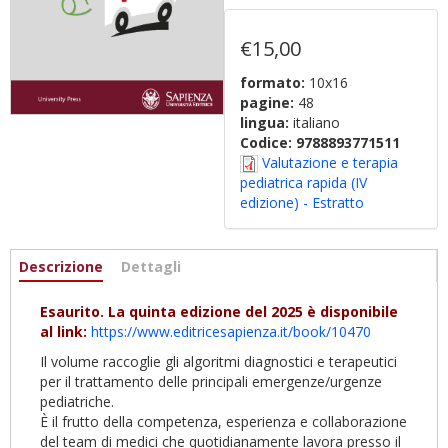
€15,00
formato:
10x16
pagine:
48
lingua:
italiano
Codice:
9788893771511
Valutazione e terapia
pediatrica rapida (IV
edizione) - Estratto
Informazioni
Descrizione
(scheda
Dettagli
attiva)
Esaurito. La quinta edizione del 2025 è disponibile
al link:
https://www.editricesapienza.it/book/10470
Il volume raccoglie gli algoritmi diagnostici e terapeutici
per il trattamento delle principali emergenze/urgenze
pediatriche.
È il frutto della competenza, esperienza e collaborazione
del team di medici che quotidianamente lavora presso il