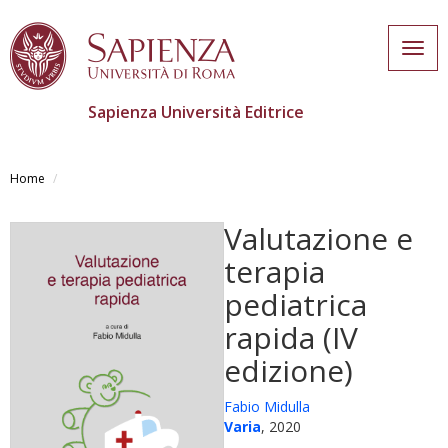
Togg
navig
Sapienza Università Editrice
Salta
al
Home
contenuto
principale
Valutazione e
terapia
pediatrica
rapida (IV
edizione)
Fabio Midulla
Varia
, 2020