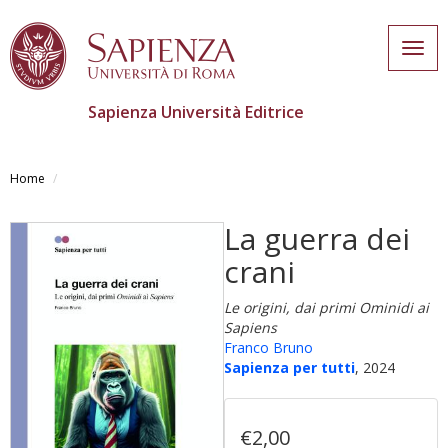
Togg
navig
Sapienza Università Editrice
Salta
al
Home
contenuto
principale
La guerra dei
crani
Le origini, dai primi Ominidi ai
Sapiens
Franco Bruno
Sapienza per tutti
, 2024
€2,00