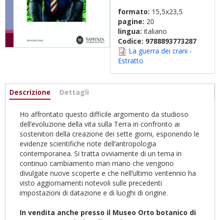
formato:
15,5x23,5
pagine:
20
lingua:
italiano
Codice:
9788893773287
La guerra dei crani -
Estratto
Informazioni
Descrizione
(scheda
Dettagli
attiva)
Ho affrontato questo difficile argomento da studioso
dell’evoluzione della vita sulla Terra in confronto ai
sostenitori della creazione dei sette giorni, esponendo le
evidenze scientifiche note dell’antropologia
contemporanea. Si tratta ovviamente di un tema in
continuo cambiamento man mano che vengono
divulgate nuove scoperte e che nell’ultimo ventennio ha
visto aggiornamenti notevoli sulle precedenti
impostazioni di datazione e di luoghi di origine.
In vendita anche presso il Museo Orto botanico di