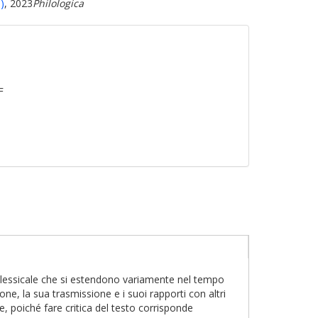
)
, 2023
Philologica
F
io e lessicale che si estendono variamente nel tempo
ione, la sua trasmissione e i suoi rapporti con altri
e, poiché fare critica del testo corrisponde