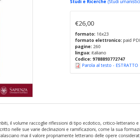
Studi e Ricerche
(Studi umanistici
€26,00
formato:
16x23
formato elettronico:
paid PD
pagine:
260
lingua:
italiano
Codice:
9788893772747
Parola al testo - ESTRATTO
ambiti, il volume raccoglie riflessioni di tipo ecdotico, critico-letterar
o scritto nelle sue varie declinazioni e ramificazioni, come la sua formaz
tralasciano mai il valore propriamente letterario delle opere considerat