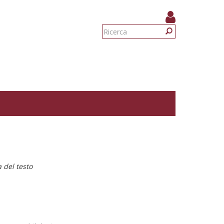
Form
di
Ricerca
ricerca
a del testo