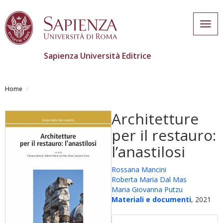
Togg
navig
Sapienza Università Editrice
Salta
al
Home
contenuto
principale
Architetture
per il restauro:
l’anastilosi
Rossana Mancini
Roberta Maria Dal Mas
Maria Giovanna Putzu
Materiali e documenti
, 2021