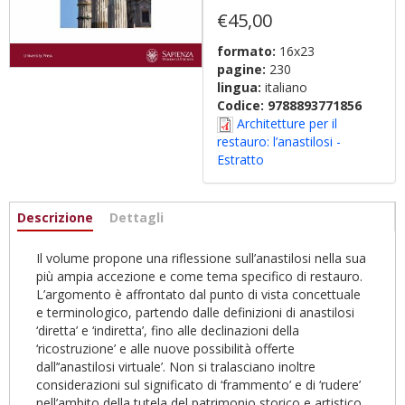
€45,00
formato:
16x23
pagine:
230
lingua:
italiano
Codice:
9788893771856
Architetture per il
restauro: l’anastilosi -
Estratto
Informazioni
Descrizione
(scheda
Dettagli
attiva)
Il volume propone una riflessione sull’anastilosi nella sua
più ampia accezione e come tema specifico di restauro.
L’argomento è affrontato dal punto di vista concettuale
e terminologico, partendo dalle definizioni di anastilosi
‘diretta’ e ‘indiretta’, fino alle declinazioni della
‘ricostruzione’ e alle nuove possibilità offerte
dall’‘anastilosi virtuale’. Non si tralasciano inoltre
considerazioni sul significato di ‘frammento’ e di ‘rudere’
nell’ambito della tutela del patrimonio storico e artistico.