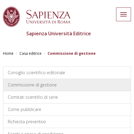
Togg
navig
Sapienza Università Editrice
Salta
al
Home
Casa editrice
Commissione di gestione
contenuto
principale
Consiglio scientifico-editoriale
Commissione di gestione
Comitati scientifici di serie
Come pubblicare
Richiesta preventivo
Sconti e spese di spedizione