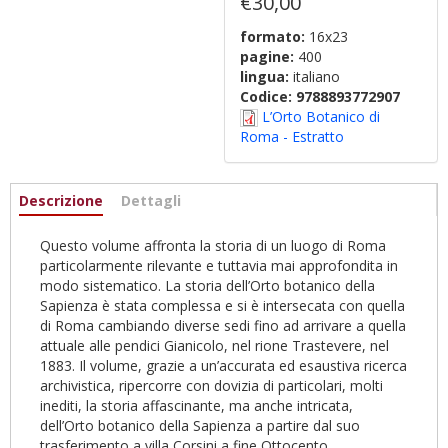
€30,00
formato:
16x23
pagine:
400
lingua:
italiano
Codice:
9788893772907
L’Orto Botanico di
Roma - Estratto
Informazioni
Descrizione
(scheda
Dettagli
attiva)
Questo volume affronta la storia di un luogo di Roma
particolarmente rilevante e tuttavia mai approfondita in
modo sistematico. La storia dell’Orto botanico della
Sapienza è stata complessa e si è intersecata con quella
di Roma cambiando diverse sedi fino ad arrivare a quella
attuale alle pendici Gianicolo, nel rione Trastevere, nel
1883. Il volume, grazie a un’accurata ed esaustiva ricerca
archivistica, ripercorre con dovizia di particolari, molti
inediti, la storia affascinante, ma anche intricata,
dell’Orto botanico della Sapienza a partire dal suo
trasferimento a villa Corsini a fine Ottocento,