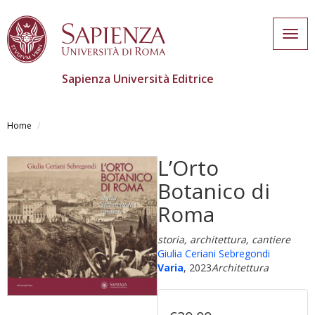
Togg
navig
Sapienza Università Editrice
Salta
al
Home
contenuto
principale
L’Orto
Botanico di
Roma
storia, architettura, cantiere
Giulia Ceriani Sebregondi
Varia
, 2023
Architettura