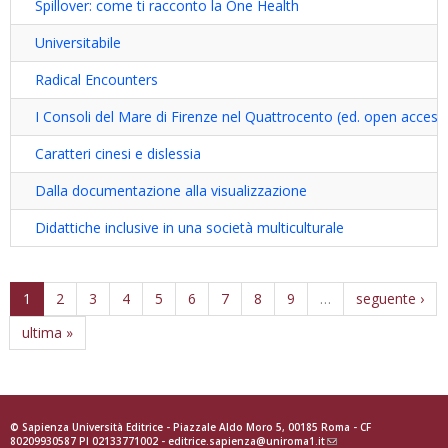
Spillover: come ti racconto la One Health
Universitabile
Radical Encounters
I Consoli del Mare di Firenze nel Quattrocento (ed. open access
Caratteri cinesi e dislessia
Dalla documentazione alla visualizzazione
Didattiche inclusive in una società multiculturale
1
2
3
4
5
6
7
8
9
…
seguente ›
ultima »
© Sapienza Università Editrice - Piazzale Aldo Moro 5, 00185 Roma - CF
80209930587 PI 02133771002 -
editrice.sapienza@uniroma1.it
(link