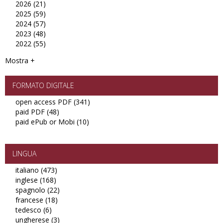
2026 (21)
Apply
filter
2025 (59)
2026
Apply
2024 (57)
filter
2025
Apply
2023 (48)
filter
2024
Apply
2022 (55)
filter
2023
Apply
filter
2022
Mostra +
filter
FORMATO DIGITALE
open access PDF (341)
Apply
paid PDF (48)
Apply
open
paid ePub or Mobi (10)
paid
Apply
access
PDF
paid
PDF
filter
ePub
filter
or
LINGUA
Mobi
italiano (473)
Apply
filter
inglese (168)
Apply
italiano
spagnolo (22)
inglese
filter
Apply
francese (18)
filter
Apply
spagnolo
tedesco (6)
Apply
francese
filter
ungherese (3)
tedesco
filter
Apply