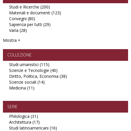
Studi e Ricerche (200)
Apply
Materiali e documenti (123)
Studi
Apply
Convegni (80)
Apply
e
Materiali
Sapienza per tutti (29)
Convegni
Ricerche
Apply
e
Varia (28)
Apply
filter
filter
Sapienza
documenti
Varia
per
filter
Mostra +
filter
tutti
filter
COLLEZIONE
Studi umanistici (115)
Apply
Scienze e Tecnologie (40)
Studi
Apply
Diritto, Politica, Economia (38)
umanistici
Scienze
Apply
Scienze sociali (14)
Apply
filter
e
Diritto,
Medicina (11)
Apply
Scienze
Tecnologie
Politica,
Medicina
sociali
filter
Economia
filter
filter
filter
SERIE
Philologica (31)
Apply
Architettura (17)
Philologica
Apply
Studi latinoamericani (16)
filter
Architettura
Apply