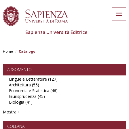
Togg
navig
Sapienza Università Editrice
Salta
al
Home
Catalogo
contenuto
principale
ARGOMENTO
Lingue e Letterature (127)
Apply
Architettura (55)
Apply
Lingue
Economia e Statistica (46)
Architettura
e
Apply
Giurisprudenza (45)
filter
Apply
Letterature
Economia
Biologia (41)
Apply
Giurisprudenza
filter
e
Biologia
filter
Statistica
Mostra +
filter
filter
COLLANA