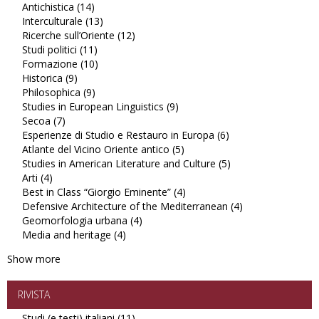
Antichistica (14)
Apply
filter
Studi
Interculturale (13)
Antichistica
Apply
latinoamericani
Ricerche sull’Oriente (12)
filter
Interculturale
Apply
filter
Studi politici (11)
Apply
filter
Ricerche
Formazione (10)
Studi
Apply
sull’Oriente
Historica (9)
Apply
politici
Formazione
filter
Philosophica (9)
Historica
Apply
filter
filter
Studies in European Linguistics (9)
filter
Philosophica
Apply
Secoa (7)
Apply
filter
Studies
Esperienze di Studio e Restauro in Europa (6)
Secoa
in
Apply
Atlante del Vicino Oriente antico (5)
filter
European
Apply
Esperienze
Studies in American Literature and Culture (5)
Linguistics
Atlante
di
Apply
Arti (4)
Apply
filter
del
Studio
Studies
Best in Class “Giorgio Eminente” (4)
Arti
Vicino
Apply
e
in
Defensive Architecture of the Mediterranean (4)
filter
Oriente
Best
Restauro
American
Apply
Geomorfologia urbana (4)
Apply
antico
in
in
Literature
Defensive
Media and heritage (4)
Apply
Geomorfologia
filter
Class
Europa
and
Architecture
Media
urbana
“Giorgio
filter
Culture
of
Show more
and
filter
Eminente”
filter
the
heritage
filter
Mediterranean
filter
filter
RIVISTA
Studi (e testi) italiani (11)
Apply