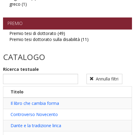
greco (1)
Apply
filter
ungherese
greco
filter
filter
PREMIO
Premio tesi di dottorato (49)
Apply
Premio tesi dottorato sulla disabilità (11)
Premio
Apply
tesi
Premio
di
tesi
CATALOGO
dottorato
dottorato
filter
sulla
Ricerca testuale
disabilità
filter
Annulla filtri
Titolo
Il libro che cambia forma
Controverso Novecento
Dante e la tradizione lirica