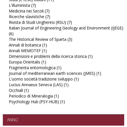
L'illuminista (7)
Apply
Studi
Medicina nei Secoli (7)
L'illuminista
Apply
(e
Ricerche slavistiche (7)
filter
Medicina
Apply
testi)
Rivista di Studi Ungheresi (RSU) (7)
nei
Ricerche
italiani
Apply
Italian Journal of Engineering Geology and Environment (IJEGE)
Secoli
slavistiche
filter
Rivista
(6)
Apply
filter
filter
di
The Historical Review of Sparta (3)
Italian
Studi
Apply
Annali di botanica (1)
Journal
Apply
Ungheresi
The
Annali MEMOTEF (1)
of
Apply
Annali
(RSU)
Historical
Dimensioni e problemi della ricerca storica (1)
Engineering
Annali
di
filter
Review
Apply
Europa Orientalis (1)
Geology
Apply
MEMOTEF
botanica
of
Dimensioni
Fragmenta entomologica (1)
and
Europa
filter
filter
Apply
Sparta
e
Journal of mediterranean earth sciences (JMES) (1)
Environment
Orientalis
Fragmenta
filter
problemi
Apply
L'uomo società tradizione sviluppo (1)
(IJEGE)
filter
entomologica
Apply
della
Journal
Lucius Annaeus Seneca (LAS) (1)
filter
filter
Apply
L'uomo
ricerca
of
Occhialì (1)
Apply
Lucius
società
storica
mediterranea
Periodico di Mineralogia (1)
Occhialì
Apply
Annaeus
tradizione
filter
earth
Psychology Hub (PSY-HUB) (1)
filter
Periodico
Apply
Seneca
sviluppo
sciences
di
Psychology
(LAS)
filter
(JMES)
Mineralogia
Hub
filter
filter
filter
(PSY-
ANNO
HUB)