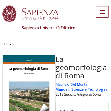
Togg
navig
Sapienza Università Editrice
Salta
al
Home
contenuto
principale
La
geomorfologia
di Roma
Maurizio Del Monte
Manuali
(Scienze e Tecnologie)
,
2018
Geomorfologia urbana