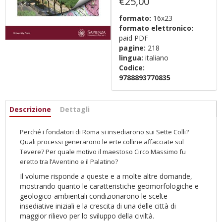
€25,00
formato:
16x23
formato elettronico:
paid PDF
pagine:
218
lingua:
italiano
Codice:
9788893770835
Informazioni
Descrizione
(scheda
Dettagli
attiva)
Perché i fondatori di Roma si insediarono sui Sette Colli?
Quali processi generarono le erte colline affacciate sul
Tevere? Per quale motivo il maestoso Circo Massimo fu
eretto tra l’Aventino e il Palatino?
Il volume risponde a queste e a molte altre domande,
mostrando quanto le caratteristiche geomorfologiche e
geologico-ambientali condizionarono le scelte
insediative iniziali e la crescita di una delle città di
maggior rilievo per lo sviluppo della civiltà.