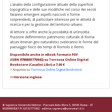
L’analisi della configurazione attuale della superficie
topografica e delle sue modifiche nel corso dei secoli
faranno emergere aspetti nascosti e forme
sorprendenti, di particolare interesse per le attività di
ricerca e per la gestione del territorio urbano.
Al lettore si offre anche la possibilità di un’insolita
fruizione dell’immenso patrimonio culturale di Roma:
alcuni itinerari geo-naturalistici sveleranno le forme del
paesaggio fisico dei tempi di Romolo e Remo.
Disponibile anche in eBook formato PDF
(ISBN
9788893770842
)
su Torrossa Online Digital
Bookstore (Casalini Libri) a 7,00 €
> Acquista su
Torrossa Online Digital Bookstore
>>Versione inglese
© Sapienza Università Editrice - Piazzale Aldo Moro 5, 00185 Roma - CF
80209930587 PI 02133771002 -
editrice.sapienza@uniroma1.it
(link