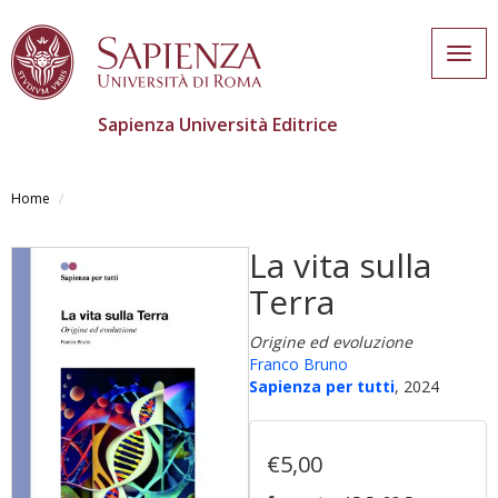
Togg
navig
Sapienza Università Editrice
Salta
al
Home
contenuto
principale
La vita sulla
Terra
Origine ed evoluzione
Franco Bruno
Sapienza per tutti
, 2024
€5,00