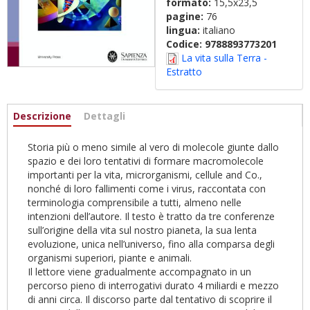
formato:
15,5x23,5
pagine:
76
lingua:
italiano
Codice:
9788893773201
La vita sulla Terra -
Estratto
Informazioni
Descrizione
(scheda
Dettagli
attiva)
Storia più o meno simile al vero di molecole giunte dallo
spazio e dei loro tentativi di formare macromolecole
importanti per la vita, microrganismi, cellule and Co.,
nonché di loro fallimenti come i virus, raccontata con
terminologia comprensibile a tutti, almeno nelle
intenzioni dell’autore. Il testo è tratto da tre conferenze
sull’origine della vita sul nostro pianeta, la sua lenta
evoluzione, unica nell’universo, fino alla comparsa degli
organismi superiori, piante e animali.
Il lettore viene gradualmente accompagnato in un
percorso pieno di interrogativi durato 4 miliardi e mezzo
di anni circa. Il discorso parte dal tentativo di scoprire il