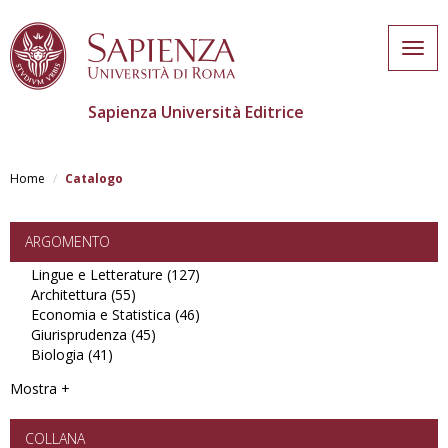
Togg
navig
Sapienza Università Editrice
Salta
al
Home
Catalogo
contenuto
principale
ARGOMENTO
Lingue e Letterature (127)
Apply
Architettura (55)
Apply
Lingue
Economia e Statistica (46)
Architettura
e
Apply
Giurisprudenza (45)
filter
Apply
Letterature
Economia
Biologia (41)
Apply
Giurisprudenza
filter
e
Biologia
filter
Statistica
Mostra +
filter
filter
COLLANA