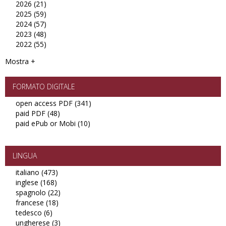
2026 (21)
Apply
filter
2025 (59)
2026
Apply
2024 (57)
filter
2025
Apply
2023 (48)
filter
2024
Apply
2022 (55)
filter
2023
Apply
filter
2022
Mostra +
filter
FORMATO DIGITALE
open access PDF (341)
Apply
paid PDF (48)
Apply
open
paid ePub or Mobi (10)
paid
Apply
access
PDF
paid
PDF
filter
ePub
filter
or
LINGUA
Mobi
italiano (473)
Apply
filter
inglese (168)
Apply
italiano
spagnolo (22)
inglese
filter
Apply
francese (18)
filter
Apply
spagnolo
tedesco (6)
Apply
francese
filter
ungherese (3)
tedesco
filter
Apply