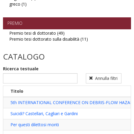
greco (1)
Apply
filter
ungherese
greco
filter
filter
PREMIO
Premio tesi di dottorato (49)
Apply
Premio tesi dottorato sulla disabilità (11)
Premio
Apply
tesi
Premio
di
tesi
CATALOGO
dottorato
dottorato
filter
sulla
Ricerca testuale
disabilità
filter
Annulla filtri
Titolo
5th INTERNATIONAL CONFERENCE ON DEBRIS-FLOW HAZAR
Suicidi? Castellari, Cagliari e Gardini
Per questi dilettosi monti