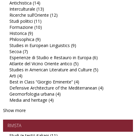
Antichistica (14)
Apply
filter
Studi
Interculturale (13)
Antichistica
Apply
latinoamericani
Ricerche sull’Oriente (12)
filter
Interculturale
Apply
filter
Studi politici (11)
Apply
filter
Ricerche
Formazione (10)
Studi
Apply
sull’Oriente
Historica (9)
Apply
politici
Formazione
filter
Philosophica (9)
Historica
Apply
filter
filter
Studies in European Linguistics (9)
filter
Philosophica
Apply
Secoa (7)
Apply
filter
Studies
Esperienze di Studio e Restauro in Europa (6)
Secoa
in
Apply
Atlante del Vicino Oriente antico (5)
filter
European
Apply
Esperienze
Studies in American Literature and Culture (5)
Linguistics
Atlante
di
Apply
Arti (4)
Apply
filter
del
Studio
Studies
Best in Class “Giorgio Eminente” (4)
Arti
Vicino
Apply
e
in
Defensive Architecture of the Mediterranean (4)
filter
Oriente
Best
Restauro
American
Apply
Geomorfologia urbana (4)
Apply
antico
in
in
Literature
Defensive
Media and heritage (4)
Apply
Geomorfologia
filter
Class
Europa
and
Architecture
Media
urbana
“Giorgio
filter
Culture
of
Show more
and
filter
Eminente”
filter
the
heritage
filter
Mediterranean
filter
filter
RIVISTA
Studi (e testi) italiani (11)
Apply