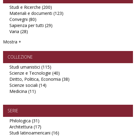
Studi e Ricerche (200)
Apply
Materiali e documenti (123)
Studi
Apply
Convegni (80)
Apply
e
Materiali
Sapienza per tutti (29)
Convegni
Ricerche
Apply
e
Varia (28)
Apply
filter
filter
Sapienza
documenti
Varia
per
filter
Mostra +
filter
tutti
filter
COLLEZIONE
Studi umanistici (115)
Apply
Scienze e Tecnologie (40)
Studi
Apply
Diritto, Politica, Economia (38)
umanistici
Scienze
Apply
Scienze sociali (14)
Apply
filter
e
Diritto,
Medicina (11)
Apply
Scienze
Tecnologie
Politica,
Medicina
sociali
filter
Economia
filter
filter
filter
SERIE
Philologica (31)
Apply
Architettura (17)
Philologica
Apply
Studi latinoamericani (16)
filter
Architettura
Apply