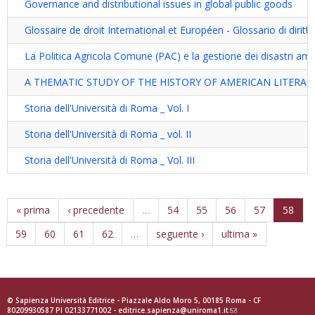
Governance and distributional issues in global public goods
Glossaire de droit International et Européen - Glossario di dirit
La Politica Agricola Comune (PAC) e la gestione dei disastri amb
A THEMATIC STUDY OF THE HISTORY OF AMERICAN LITERA
Storia dell'Università di Roma _ Vol. I
Storia dell'Università di Roma _ vol. II
Storia dell'Università di Roma _ Vol. III
« prima
‹ precedente
…
54
55
56
57
58
59
60
61
62
…
seguente ›
ultima »
© Sapienza Università Editrice - Piazzale Aldo Moro 5, 00185 Roma - CF
80209930587 PI 02133771002 -
editrice.sapienza@uniroma1.it
(link