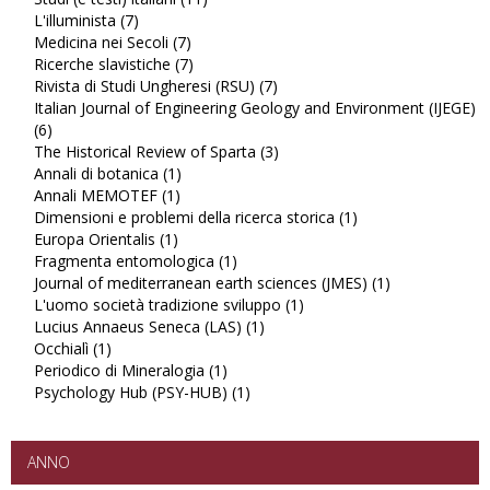
L'illuminista (7)
Apply
Studi
Medicina nei Secoli (7)
L'illuminista
Apply
(e
Ricerche slavistiche (7)
filter
Medicina
Apply
testi)
Rivista di Studi Ungheresi (RSU) (7)
nei
Ricerche
italiani
Apply
Italian Journal of Engineering Geology and Environment (IJEGE)
Secoli
slavistiche
filter
Rivista
(6)
Apply
filter
filter
di
The Historical Review of Sparta (3)
Italian
Studi
Apply
Annali di botanica (1)
Journal
Apply
Ungheresi
The
Annali MEMOTEF (1)
of
Apply
Annali
(RSU)
Historical
Dimensioni e problemi della ricerca storica (1)
Engineering
Annali
di
filter
Review
Apply
Europa Orientalis (1)
Geology
Apply
MEMOTEF
botanica
of
Dimensioni
Fragmenta entomologica (1)
and
Europa
filter
filter
Apply
Sparta
e
Journal of mediterranean earth sciences (JMES) (1)
Environment
Orientalis
Fragmenta
filter
problemi
Apply
L'uomo società tradizione sviluppo (1)
(IJEGE)
filter
entomologica
Apply
della
Journal
Lucius Annaeus Seneca (LAS) (1)
filter
filter
Apply
L'uomo
ricerca
of
Occhialì (1)
Apply
Lucius
società
storica
mediterranea
Periodico di Mineralogia (1)
Occhialì
Apply
Annaeus
tradizione
filter
earth
Psychology Hub (PSY-HUB) (1)
filter
Periodico
Apply
Seneca
sviluppo
sciences
di
Psychology
(LAS)
filter
(JMES)
Mineralogia
Hub
filter
filter
filter
(PSY-
ANNO
HUB)