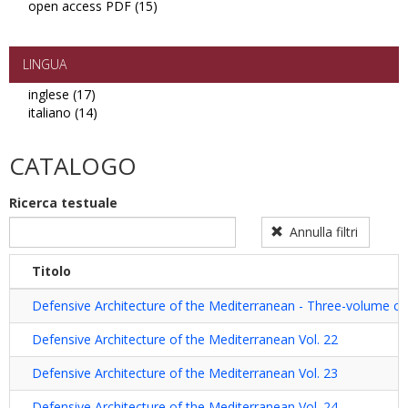
open access PDF (15)
Apply
open
access
PDF
LINGUA
filter
inglese (17)
Apply
italiano (14)
inglese
Apply
filter
italiano
filter
CATALOGO
Ricerca testuale
Annulla filtri
Titolo
Defensive Architecture of the Mediterranean - Three-volume col
Defensive Architecture of the Mediterranean Vol. 22
Defensive Architecture of the Mediterranean Vol. 23
Defensive Architecture of the Mediterranean Vol. 24