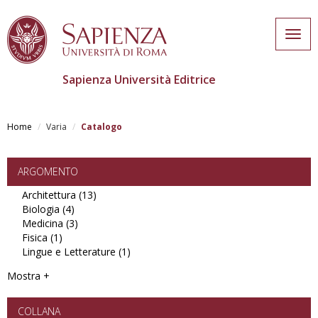
Togg
navig
Sapienza Università Editrice
Salta
al
Home
Varia
Catalogo
contenuto
principale
ARGOMENTO
Architettura (13)
Apply
Biologia (4)
Apply
Architettura
Medicina (3)
Biologia
Apply
filter
Fisica (1)
Apply
filter
Medicina
Lingue e Letterature (1)
Fisica
filter
Apply
filter
Lingue
Mostra +
e
Letterature
filter
COLLANA