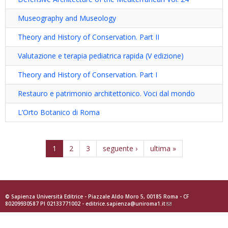
Museography and Museology
Theory and History of Conservation. Part II
Valutazione e terapia pediatrica rapida (V edizione)
Theory and History of Conservation. Part I
Restauro e patrimonio architettonico. Voci dal mondo
L’Orto Botanico di Roma
1
2
3
seguente ›
ultima »
© Sapienza Università Editrice - Piazzale Aldo Moro 5, 00185 Roma - CF
80209930587 PI 02133771002 -
editrice.sapienza@uniroma1.it
(link
sends
e-
mail)