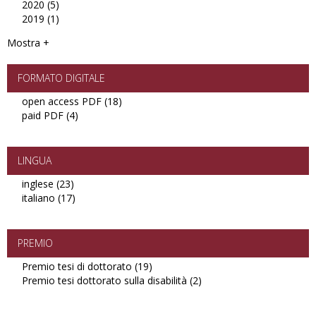
2020 (5)
filter
2021
Apply
2019 (1)
filter
2020
Apply
filter
2019
Mostra +
filter
FORMATO DIGITALE
open access PDF (18)
Apply
paid PDF (4)
Apply
open
paid
access
PDF
PDF
filter
filter
LINGUA
inglese (23)
Apply
italiano (17)
inglese
Apply
filter
italiano
filter
PREMIO
Premio tesi di dottorato (19)
Apply
Premio tesi dottorato sulla disabilità (2)
Premio
Apply
tesi
Premio
di
tesi