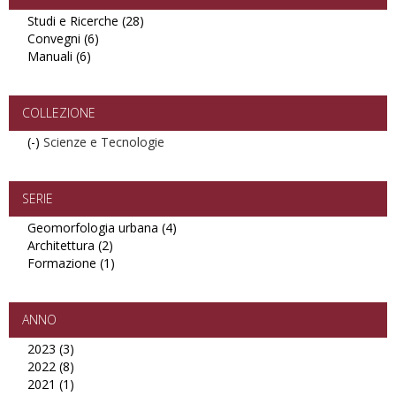
Studi e Ricerche (28)
Apply
Convegni (6)
Apply
Studi
Manuali (6)
Apply
Convegni
e
Manuali
filter
Ricerche
filter
filter
COLLEZIONE
(-)
Remove
Scienze e Tecnologie
Scienze
e
Tecnologie
SERIE
filter
Geomorfologia urbana (4)
Apply
Architettura (2)
Apply
Geomorfologia
Formazione (1)
Architettura
Apply
urbana
filter
Formazione
filter
filter
ANNO
2023 (3)
Apply
2022 (8)
2023
Apply
2021 (1)
filter
2022
Apply