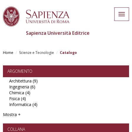
Togg
navig
Sapienza Università Editrice
Salta
al
Home
Scienze e Tecnologie
Catalogo
contenuto
principale
ARGOMENTO
Architettura (9)
Apply
Ingegneria (6)
Apply
Architettura
Chimica (4)
Apply
Ingegneria
filter
Fisica (4)
Apply
Chimica
filter
Informatica (4)
Fisica
filter
Apply
filter
Informatica
Mostra +
filter
COLLANA