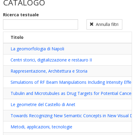
CATALOGO
dottorato
dottorato
filter
sulla
Ricerca testuale
disabilità
filter
Annulla filtri
Titolo
La geomorfologia di Napoli
Centri storici, digitalizzazione e restauro II
Rappresentazione, Architettura e Storia
Simulations of RF Beam Manipulations Including Intensity Eff
Tubulin and Microtubules as Drug Targets for Potential Cance
Le geometrie del Castello di Anet
Towards Recognizing New Semantic Concepts in New Visual D
Metodi, applicazioni, tecnologie