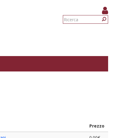
Form
di
Ricerca
ricerca
Prezzo
ani
0.00€