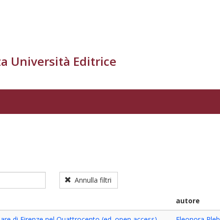
a Università Editrice
Annulla filtri
autore
Mare di Firenze nel Quattrocento (ed. open access)
Eleonora Pleb