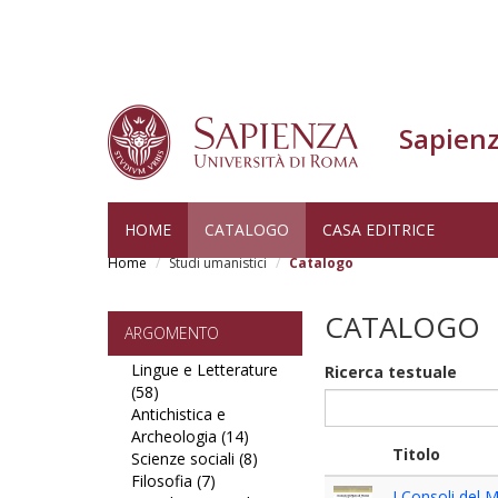
Sapienz
Salta
HOME
CATALOGO
CASA EDITRICE
al
Home
Studi umanistici
Catalogo
contenuto
principale
CATALOGO
ARGOMENTO
Lingue e Letterature
Ricerca testuale
(58)
Apply
Antichistica e
Lingue
Archeologia (14)
e
Apply
Titolo
Scienze sociali (8)
Letterature
Antichistica
Apply
Filosofia (7)
filter
Apply
e
Scienze
I Consoli del 