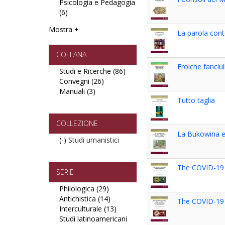
Psicologia e Pedagogia
Filosofia
Archeologia
sociali
(6)
Apply
filter
filter
filter
Psicologia
Mostra +
e
La parola con
Pedagogia
filter
COLLANA
Eroiche fanciu
Studi e Ricerche (86)
Apply
Convegni (26)
Apply
Studi
Manuali (3)
Apply
Convegni
e
Tutto taglia
Manuali
filter
Ricerche
filter
filter
COLLEZIONE
La Bukowina e 
(-)
Remove
Studi umanistici
Studi
umanistici
The COVID-19 P
filter
SERIE
Philologica (29)
Apply
Antichistica (14)
Philologica
Apply
The COVID-19 P
Interculturale (13)
filter
Antichistica
Apply
Studi latinoamericani
filter
Interculturale