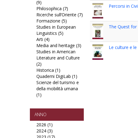
(9)
Apply
filter
Percorsi in Civil
Philosophica (7)
Studi
Apply
Ricerche sull’Oriente (7)
latinoamericani
Philosophica
Apply
Formazione (5)
filter
Apply
filter
Ricerche
The Quest for 
Studies in European
Formazione
sull’Oriente
Linguistics (5)
Apply
filter
filter
Arti (4)
Apply
Studies
Media and heritage (3)
Arti
in
Apply
Le culture e le
Studies in American
filter
European
Media
Literature and Culture
Linguistics
and
(2)
Apply
filter
heritage
Historica (1)
Studies
Apply
filter
Quaderni DigiLab (1)
in
Historica
Apply
Scienze del turismo e
American
filter
Quaderni
della mobilità umana
Literature
DigiLab
(1)
and
Apply
filter
Culture
Scienze
filter
del
turismo
ANNO
e
2026 (1)
Apply
della
2024 (3)
2026
Apply
mobilità
2023 (17)
filter
2024
Apply
umana