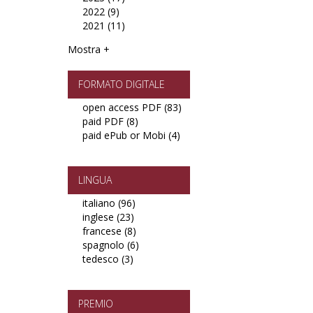
2022 (9)
filter
Apply
2023
filter
2021 (11)
2022
filter
Apply
filter
2021
Mostra +
filter
FORMATO DIGITALE
open access PDF (83)
Apply
paid PDF (8)
Apply
open
paid ePub or Mobi (4)
paid
Apply
access
PDF
paid
PDF
filter
ePub
filter
or
LINGUA
Mobi
italiano (96)
Apply
filter
inglese (23)
Apply
italiano
francese (8)
inglese
filter
Apply
spagnolo (6)
filter
francese
Apply
tedesco (3)
Apply
filter
spagnolo
tedesco
filter
filter
PREMIO