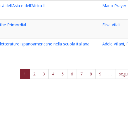
tà dell’Asia e dell’Africa III
Mario Prayer
the Primordial
Elisa Vitali
 letterature ispanoamericane nella scuola italiana
Adele Villani
,
1
2
3
4
5
6
7
8
9
…
segu