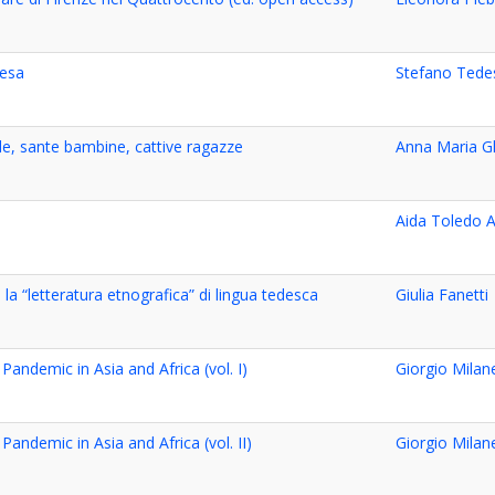
tesa
Stefano Tede
lle, sante bambine, cattive ragazze
Anna Maria G
Aida Toledo A
la “letteratura etnografica” di lingua tedesca
Giulia Fanetti
andemic in Asia and Africa (vol. I)
Giorgio Milane
andemic in Asia and Africa (vol. II)
Giorgio Milane