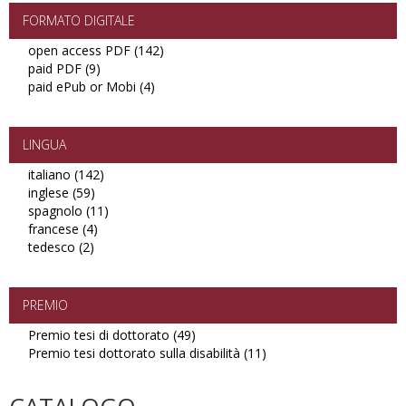
FORMATO DIGITALE
open access PDF (142)
Apply
paid PDF (9)
Apply
open
paid ePub or Mobi (4)
paid
Apply
access
PDF
paid
PDF
filter
ePub
filter
or
LINGUA
Mobi
italiano (142)
Apply
filter
inglese (59)
Apply
italiano
spagnolo (11)
inglese
filter
Apply
francese (4)
filter
Apply
spagnolo
tedesco (2)
Apply
francese
filter
tedesco
filter
filter
PREMIO
Premio tesi di dottorato (49)
Apply
Premio tesi dottorato sulla disabilità (11)
Premio
Apply
tesi
Premio
di
tesi