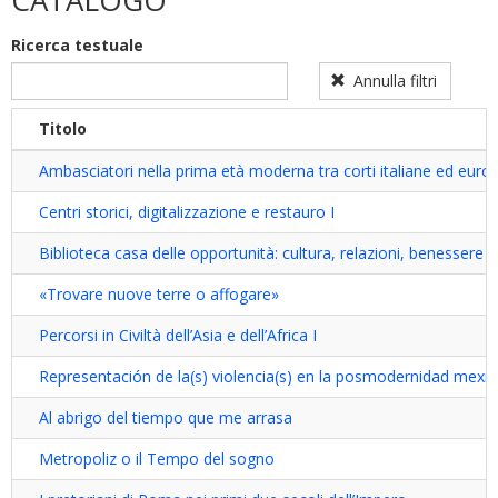
CATALOGO
dottorato
dottorato
filter
sulla
Ricerca testuale
disabilità
filter
Annulla filtri
Titolo
Ambasciatori nella prima età moderna tra corti italiane ed euro
Centri storici, digitalizzazione e restauro I
Biblioteca casa delle opportunità: cultura, relazioni, benessere
«Trovare nuove terre o affogare»
Percorsi in Civiltà dell’Asia e dell’Africa I
Representación de la(s) violencia(s) en la posmodernidad mexi
Al abrigo del tiempo que me arrasa
Metropoliz o il Tempo del sogno