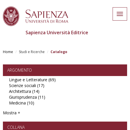
Togg
navig
Sapienza Università Editrice
Salta
al
Home
Studi e Ricerche
Catalogo
contenuto
principale
ARGOMENTO
Lingue e Letterature (69)
Apply
Scienze sociali (17)
Apply
Lingue
Architettura (14)
Apply
Scienze
e
Giurisprudenza (11)
Architettura
sociali
Apply
Letterature
Medicina (10)
Apply
filter
filter
Giurisprudenza
filter
Medicina
filter
Mostra +
filter
COLLANA