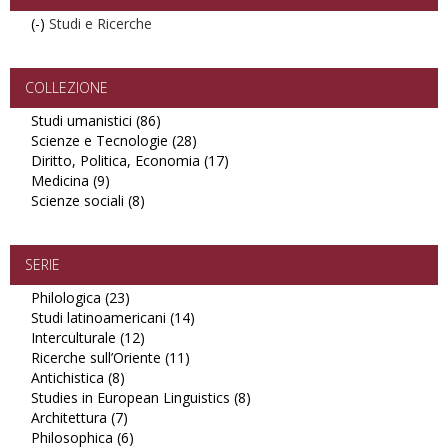
(-)
Remove
Studi e Ricerche
Studi
e
Ricerche
COLLEZIONE
filter
Studi umanistici (86)
Apply
Scienze e Tecnologie (28)
Studi
Apply
Diritto, Politica, Economia (17)
umanistici
Scienze
Apply
Medicina (9)
Apply
filter
e
Diritto,
Scienze sociali (8)
Medicina
Apply
Tecnologie
Politica,
filter
Scienze
filter
Economia
sociali
filter
filter
SERIE
Philologica (23)
Apply
Studi latinoamericani (14)
Philologica
Apply
Interculturale (12)
filter
Apply
Studi
Ricerche sull’Oriente (11)
Interculturale
Apply
latinoamericani
Antichistica (8)
Apply
filter
Ricerche
filter
Studies in European Linguistics (8)
Antichistica
sull’Oriente
Apply
Architettura (7)
filter
Apply
filter
Studies
Philosophica (6)
Architettura
Apply
in