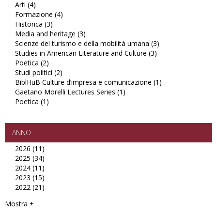
Arti (4)
Apply
filter
Philosophica
European
Formazione (4)
Arti
Apply
filter
Linguistics
Historica (3)
filter
Apply
Formazione
filter
Media and heritage (3)
Historica
filter
Apply
Scienze del turismo e della mobilità umana (3)
filter
Media
Apply
Studies in American Literature and Culture (3)
and
Apply
Scienze
Poetica (2)
Apply
heritage
Studies
del
Studi politici (2)
Poetica
Apply
filter
in
turismo
BiblHuB Culture d’impresa e comunicazione (1)
filter
Studi
American
e
Apply
Gaetano Morelli Lectures Series (1)
politici
Apply
Literature
della
BiblHuB
Poetica (1)
Apply
filter
Gaetano
and
mobilità
Culture
Poetica
Morelli
Culture
umana
d’impresa
filter
Lectures
filter
filter
e
Series
comunicazione
ANNO
filter
filter
2026 (11)
Apply
2025 (34)
2026
Apply
2024 (11)
filter
2025
Apply
2023 (15)
filter
2024
Apply
2022 (21)
filter
2023
Apply
filter
2022
Mostra +
filter