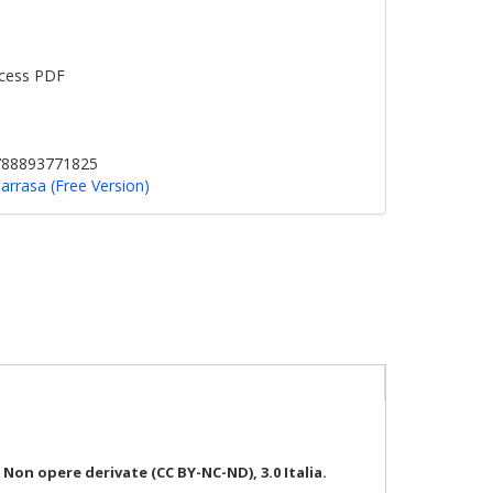
cess PDF
9788893771825
arrasa (Free Version)
on opere derivate (CC BY-NC-ND), 3.0 Italia.