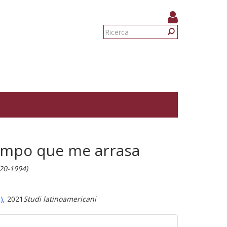
Form
di
Ricerca
ricerca
iempo que me arrasa
920-1994)
)
, 2021
Studi latinoamericani