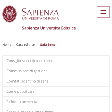
Togg
navig
Sapienza Università Editrice
Salta
al
Home
Casa editrice
Gaia Benzi
contenuto
principale
Consiglio scientifico-editoriale
Commissione di gestione
Comitati scientifici di serie
Come pubblicare
Richiesta preventivo
Sconti e spese di spedizione