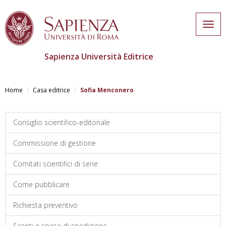
Togg
navig
Sapienza Università Editrice
Salta
al
Home
Casa editrice
Sofia Menconero
contenuto
principale
Consiglio scientifico-editoriale
Commissione di gestione
Comitati scientifici di serie
Come pubblicare
Richiesta preventivo
Sconti e spese di spedizione