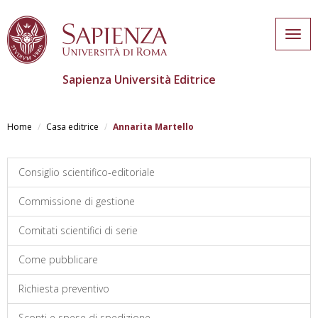
Togg
navig
Sapienza Università Editrice
Salta
al
Home
Casa editrice
Annarita Martello
contenuto
principale
Consiglio scientifico-editoriale
Commissione di gestione
Comitati scientifici di serie
Come pubblicare
Richiesta preventivo
Sconti e spese di spedizione