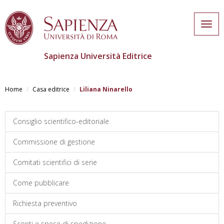
Togg
navig
Sapienza Università Editrice
Salta
al
Home
Casa editrice
Liliana Ninarello
contenuto
principale
Consiglio scientifico-editoriale
Commissione di gestione
Comitati scientifici di serie
Come pubblicare
Richiesta preventivo
Sconti e spese di spedizione