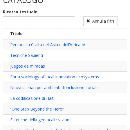
CATALOGO
dottorato
dottorato
filter
sulla
Ricerca testuale
disabilità
filter
Annulla filtri
Titolo
Percorsi in Civiltà dell’Asia e dell’Africa IV
Tecniche Sapienti
Juegos de miradas
For a sociology of local innovation ecosystems
Nuovi scenari per ambienti di inclusione sociale
La codificazione di Haiti
“One Step Beyond the Hero”
Estetiche della geolocalizzazione