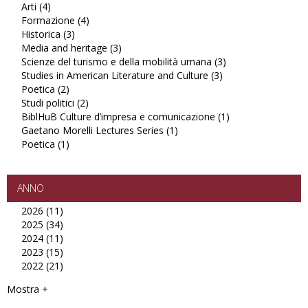
Arti (4)
Apply
filter
Philosophica
European
Formazione (4)
Arti
Apply
filter
Linguistics
Historica (3)
filter
Apply
Formazione
filter
Media and heritage (3)
Historica
filter
Apply
Scienze del turismo e della mobilità umana (3)
filter
Media
Apply
Studies in American Literature and Culture (3)
and
Apply
Scienze
Poetica (2)
Apply
heritage
Studies
del
Studi politici (2)
Poetica
Apply
filter
in
turismo
BiblHuB Culture d’impresa e comunicazione (1)
filter
Studi
American
e
Apply
Gaetano Morelli Lectures Series (1)
politici
Apply
Literature
della
BiblHuB
Poetica (1)
Apply
filter
Gaetano
and
mobilità
Culture
Poetica
Morelli
Culture
umana
d’impresa
filter
Lectures
filter
filter
e
Series
comunicazione
ANNO
filter
filter
2026 (11)
Apply
2025 (34)
2026
Apply
2024 (11)
filter
2025
Apply
2023 (15)
filter
2024
Apply
2022 (21)
filter
2023
Apply
filter
2022
Mostra +
filter