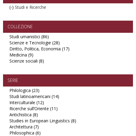
(-)
Remove
Studi e Ricerche
Studi
e
Ricerche
COLLEZIONE
filter
Studi umanistici (86)
Apply
Scienze e Tecnologie (28)
Studi
Apply
Diritto, Politica, Economia (17)
umanistici
Scienze
Apply
Medicina (9)
Apply
filter
e
Diritto,
Scienze sociali (8)
Medicina
Apply
Tecnologie
Politica,
filter
Scienze
filter
Economia
sociali
filter
filter
SERIE
Philologica (23)
Apply
Studi latinoamericani (14)
Philologica
Apply
Interculturale (12)
filter
Apply
Studi
Ricerche sull’Oriente (11)
Interculturale
Apply
latinoamericani
Antichistica (8)
Apply
filter
Ricerche
filter
Studies in European Linguistics (8)
Antichistica
sull’Oriente
Apply
Architettura (7)
filter
Apply
filter
Studies
Philosophica (6)
Architettura
Apply
in