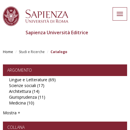
Togg
navig
Sapienza Università Editrice
Salta
al
Home
Studi e Ricerche
Catalogo
contenuto
principale
ARGOMENTO
Lingue e Letterature (69)
Apply
Scienze sociali (17)
Apply
Lingue
Architettura (14)
Apply
Scienze
e
Giurisprudenza (11)
Architettura
sociali
Apply
Letterature
Medicina (10)
Apply
filter
filter
Giurisprudenza
filter
Medicina
filter
Mostra +
filter
COLLANA