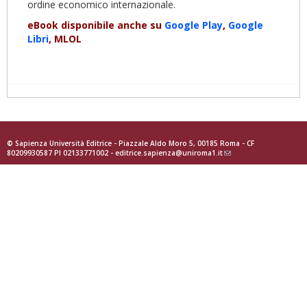
ordine economico internazionale.
eBook disponibile anche su
Google Play
,
Google
Libri
, MLOL
© Sapienza Università Editrice - Piazzale Aldo Moro 5, 00185 Roma - CF
80209930587 PI 02133771002 -
editrice.sapienza@uniroma1.it
(link
sends
e-
mail)