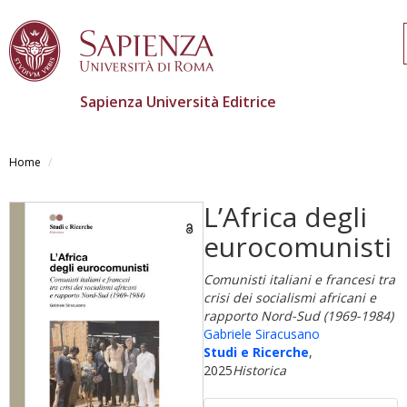
Sapienza Università Editrice
Salta
al
Home
contenuto
principale
L’Africa degli
eurocomunisti
Comunisti italiani e francesi tra
crisi dei socialismi africani e
rapporto Nord-Sud (1969-1984)
Gabriele Siracusano
Studi e Ricerche
,
2025
Historica