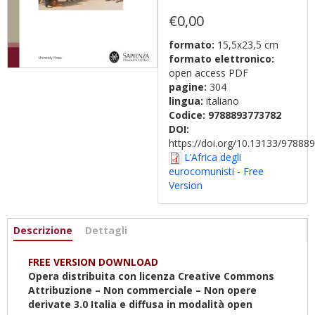
€0,00
formato:
15,5x23,5 cm
formato elettronico:
open access PDF
pagine:
304
lingua:
italiano
Codice:
9788893773782
DOI:
https://doi.org/10.13133/9788
L’Africa degli
eurocomunisti - Free
Version
Informazioni
Descrizione
(scheda
Dettagli
attiva)
FREE VERSION DOWNLOAD
Opera distribuita con licenza Creative Commons
Attribuzione – Non commerciale – Non opere
derivate 3.0 Italia e diffusa in modalità open