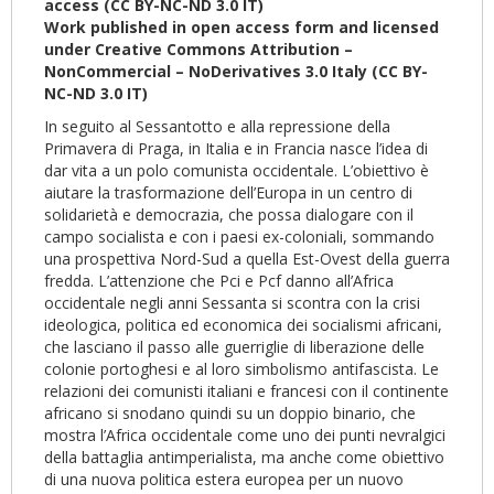
access (CC BY-NC-ND 3.0 IT)
Work published in open access form and licensed
under Creative Commons Attribution –
NonCommercial – NoDerivatives 3.0 Italy (CC BY-
NC-ND 3.0 IT)
In seguito al Sessantotto e alla repressione della
Primavera di Praga, in Italia e in Francia nasce l’idea di
dar vita a un polo comunista occidentale. L’obiettivo è
aiutare la trasformazione dell’Europa in un centro di
solidarietà e democrazia, che possa dialogare con il
campo socialista e con i paesi ex-coloniali, sommando
una prospettiva Nord-Sud a quella Est-Ovest della guerra
fredda. L’attenzione che Pci e Pcf danno all’Africa
occidentale negli anni Sessanta si scontra con la crisi
ideologica, politica ed economica dei socialismi africani,
che lasciano il passo alle guerriglie di liberazione delle
colonie portoghesi e al loro simbolismo antifascista. Le
relazioni dei comunisti italiani e francesi con il continente
africano si snodano quindi su un doppio binario, che
mostra l’Africa occidentale come uno dei punti nevralgici
della battaglia antimperialista, ma anche come obiettivo
di una nuova politica estera europea per un nuovo