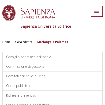
Togg
navig
Sapienza Università Editrice
Salta
al
Home
Casa editrice
Mariangela Palombo
contenuto
principale
Consiglio scientifico-editoriale
Commissione di gestione
Comitati scientifici di serie
Come pubblicare
Richiesta preventivo
Sconti e spese di spedizione