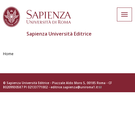
Togg
navig
Sapienza Università Editrice
Salta
al
Home
contenuto
principale
© Sapienza Università Editrice - Piazzale Aldo Moro 5, 00185 Roma - CF
80209930587 PI 02133771002 -
editrice.sapienza@uniroma1.it
(link
sends
e-
mail)