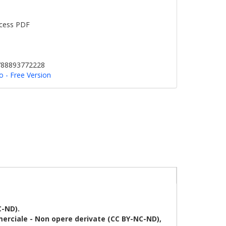
cess PDF
9788893772228
o - Free Version
C-ND).
erciale - Non opere derivate (CC BY-NC-ND),