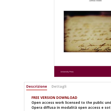
Informazioni
Descrizione
(scheda
Dettagli
attiva)
FREE VERSION DOWNLOAD
Open access work licensed to the public und
Opera diffusa in modalità open access e so