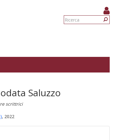
Form
di
Ricerca
ricerca
iodata Saluzzo
e scrittrici
)
, 2022