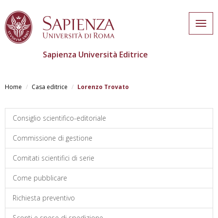
Togg
navig
Sapienza Università Editrice
Salta
al
Home
Casa editrice
Lorenzo Trovato
contenuto
principale
Consiglio scientifico-editoriale
Commissione di gestione
Comitati scientifici di serie
Come pubblicare
Richiesta preventivo
Sconti e spese di spedizione