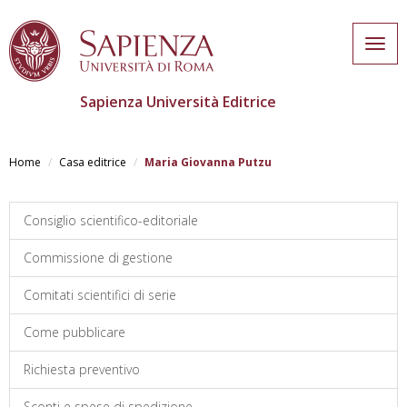
Togg
navig
Sapienza Università Editrice
Salta
al
Home
Casa editrice
Maria Giovanna Putzu
contenuto
principale
Consiglio scientifico-editoriale
Commissione di gestione
Comitati scientifici di serie
Come pubblicare
Richiesta preventivo
Sconti e spese di spedizione