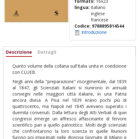
formato:
16x23
lingua:
italiano
inglese
francese
Codice:
9788895814544
Introduzione
Informazioni
Descrizione
(scheda
Dettagli
attiva)
Quinto volume della collana sull'Italia unita in coedizione
con CLUEB.
Negli anni della "preparazione" risorgimentale, dal 1839
al 1847, gli Scienziati Italiani si riunirono in annuali
convegni nelle maggiori città italiane, in una Patria
ancora divisa. A Pisa nel 1839 erano pochi più di
quattrocento, ma Napoli nel 1845 avevano superato i
duemila convenuti. Dalla lettura degli Atti Verbali di quei
congressi emerge un affresco affascinante di fervore
scientifico pari a quello patriottico. Molti degli scienziati
che confrontarono la loro scienza in quelle Riunioni
furono poi impegnati nelle gloriose Giornate di Milano e