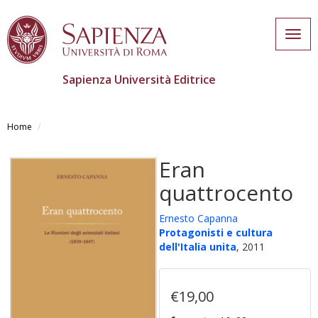
Togg
navig
Sapienza Università Editrice
Salta
al
Home
contenuto
principale
Eran
quattrocento
Ernesto Capanna
Protagonisti e cultura
dell'Italia unita
, 2011
€19,00