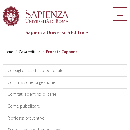
Togg
navig
Sapienza Università Editrice
Salta
al
Home
Casa editrice
Ernesto Capanna
contenuto
principale
Consiglio scientifico-editoriale
Commissione di gestione
Comitati scientifici di serie
Come pubblicare
Richiesta preventivo
Sconti e spese di spedizione