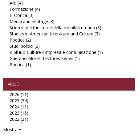
Arti (4)
Apply
filter
Philosophica
European
Formazione (4)
Arti
Apply
filter
Linguistics
Historica (3)
filter
Apply
Formazione
filter
Media and heritage (3)
Historica
filter
Apply
Scienze del turismo e della mobilità umana (3)
filter
Media
Apply
Studies in American Literature and Culture (3)
and
Apply
Scienze
Poetica (2)
Apply
heritage
Studies
del
Studi politici (2)
Poetica
Apply
filter
in
turismo
BiblHuB Culture d’impresa e comunicazione (1)
filter
Studi
American
e
Apply
Gaetano Morelli Lectures Series (1)
politici
Apply
Literature
della
BiblHuB
Poetica (1)
Apply
filter
Gaetano
and
mobilità
Culture
Poetica
Morelli
Culture
umana
d’impresa
filter
Lectures
filter
filter
e
Series
comunicazione
ANNO
filter
filter
2026 (11)
Apply
2025 (34)
2026
Apply
2024 (11)
filter
2025
Apply
2023 (15)
filter
2024
Apply
2022 (21)
filter
2023
Apply
filter
2022
Mostra +
filter