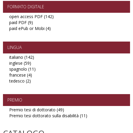
FORMATO DIGITALE
open access PDF (142)
Apply
paid PDF (9)
Apply
open
paid ePub or Mobi (4)
paid
Apply
access
PDF
paid
PDF
filter
ePub
filter
or
LINGUA
Mobi
italiano (142)
Apply
filter
inglese (59)
Apply
italiano
spagnolo (11)
inglese
filter
Apply
francese (4)
filter
Apply
spagnolo
tedesco (2)
Apply
francese
filter
tedesco
filter
filter
PREMIO
Premio tesi di dottorato (49)
Apply
Premio tesi dottorato sulla disabilità (11)
Premio
Apply
tesi
Premio
di
tesi