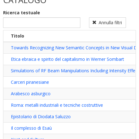
CATALOGO
dottorato
dottorato
filter
sulla
Ricerca testuale
disabilità
filter
Annulla filtri
Titolo
Towards Recognizing New Semantic Concepts in New Visual D
Etica ebraica e spirito del capitalismo in Werner Sombart
Simulations of RF Beam Manipulations Including Intensity Eff
Carceri piranesiane
Arabesco asburgico
Roma: metalli industriali e tecniche costruttive
Epistolario di Diodata Saluzzo
Il complesso di Esaù