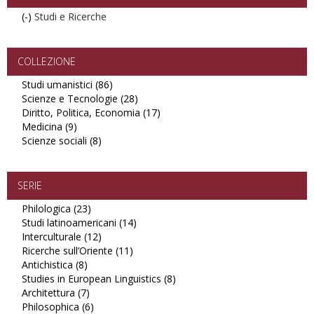
(-)
Remove
Studi e Ricerche
Studi
e
Ricerche
COLLEZIONE
filter
Studi umanistici (86)
Apply
Scienze e Tecnologie (28)
Studi
Apply
Diritto, Politica, Economia (17)
umanistici
Scienze
Apply
Medicina (9)
Apply
filter
e
Diritto,
Scienze sociali (8)
Medicina
Apply
Tecnologie
Politica,
filter
Scienze
filter
Economia
sociali
filter
filter
SERIE
Philologica (23)
Apply
Studi latinoamericani (14)
Philologica
Apply
Interculturale (12)
filter
Apply
Studi
Ricerche sull’Oriente (11)
Interculturale
Apply
latinoamericani
Antichistica (8)
Apply
filter
Ricerche
filter
Studies in European Linguistics (8)
Antichistica
sull’Oriente
Apply
Architettura (7)
filter
Apply
filter
Studies
Philosophica (6)
Architettura
Apply
in