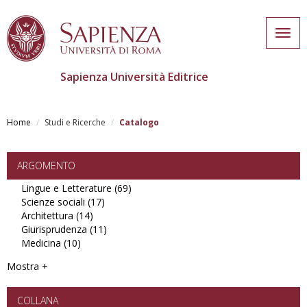
Togg
navig
Sapienza Università Editrice
Salta
al
Home
Studi e Ricerche
Catalogo
contenuto
principale
ARGOMENTO
Lingue e Letterature (69)
Apply
Scienze sociali (17)
Apply
Lingue
Architettura (14)
Apply
Scienze
e
Giurisprudenza (11)
Architettura
sociali
Apply
Letterature
Medicina (10)
Apply
filter
filter
Giurisprudenza
filter
Medicina
filter
Mostra +
filter
COLLANA