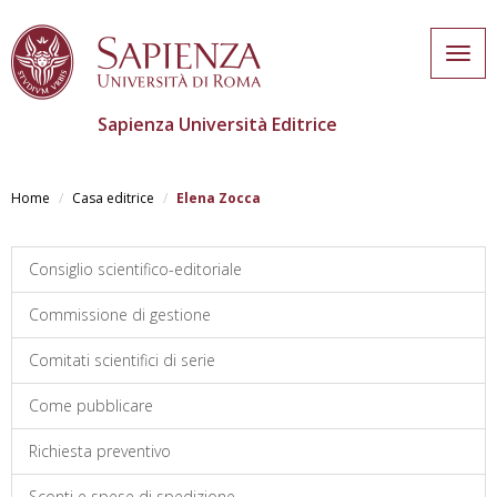
Togg
navig
Sapienza Università Editrice
Salta
al
Home
Casa editrice
Elena Zocca
contenuto
principale
Consiglio scientifico-editoriale
Commissione di gestione
Comitati scientifici di serie
Come pubblicare
Richiesta preventivo
Sconti e spese di spedizione