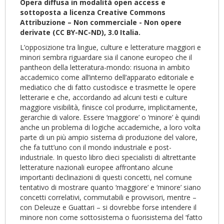
Opera diffusa in modalità open access e
sottoposta a licenza Creative Commons
Attribuzione – Non commerciale - Non opere
derivate (CC BY-NC-ND), 3.0 Italia.
L’opposizione tra lingue, culture e letterature maggiori e
minori sembra riguardare sia il canone europeo che il
pantheon della letteratura-mondo: risuona in ambito
accademico come all’interno dell’apparato editoriale e
mediatico che di fatto custodisce e trasmette le opere
letterarie e che, accordando ad alcuni testi e culture
maggiore visibilità, finisce col produrre, implicitamente,
gerarchie di valore. Essere ‘maggiore’ o ‘minore’ è quindi
anche un problema di logiche accademiche, a loro volta
parte di un più ampio sistema di produzione del valore,
che fa tutt’uno con il mondo industriale e post-
industriale. In questo libro dieci specialisti di altrettante
letterature nazionali europee affrontano alcune
importanti declinazioni di questi concetti, nel comune
tentativo di mostrare quanto ‘maggiore’ e ‘minore’ siano
concetti correlativi, commutabili e provvisori, mentre –
con Deleuze e Guattari – si dovrebbe forse intendere il
minore non come sottosistema o fuorisistema del ‘fatto