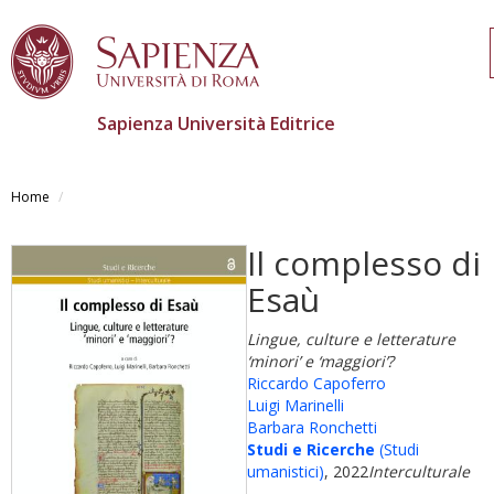
Sapienza Università Editrice
Salta
al
Home
contenuto
principale
Il complesso di
Esaù
Lingue, culture e letterature
‘minori’ e ‘maggiori’?
Riccardo Capoferro
Luigi Marinelli
Barbara Ronchetti
Studi e Ricerche
(Studi
umanistici)
, 2022
Interculturale