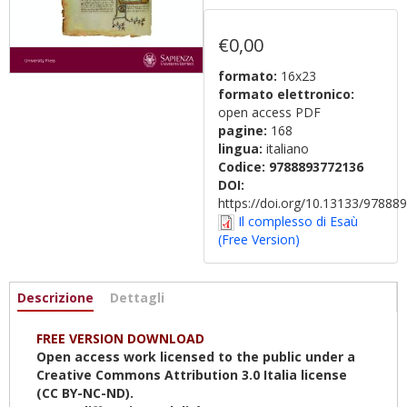
€0,00
formato:
16x23
formato elettronico:
open access PDF
pagine:
168
lingua:
italiano
Codice:
9788893772136
DOI:
https://doi.org/10.13133/9788
Il complesso di Esaù
(Free Version)
Informazioni
Descrizione
(scheda
Dettagli
attiva)
FREE VERSION DOWNLOAD
Open access work licensed to the public under a
Creative Commons Attribution 3.0 Italia license
(CC BY-NC-ND).