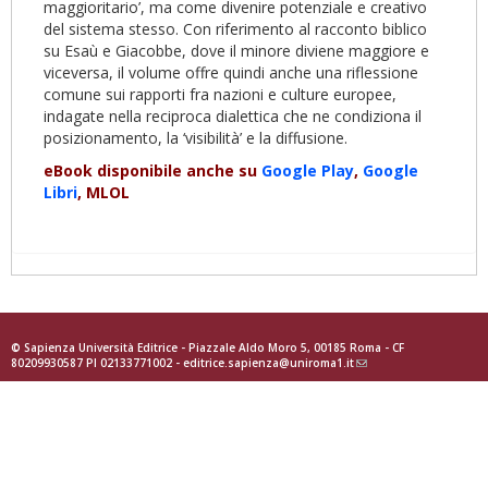
maggioritario’, ma come divenire potenziale e creativo
del sistema stesso. Con riferimento al racconto biblico
su Esaù e Giacobbe, dove il minore diviene maggiore e
viceversa, il volume offre quindi anche una riflessione
comune sui rapporti fra nazioni e culture europee,
indagate nella reciproca dialettica che ne condiziona il
posizionamento, la ‘visibilità’ e la diffusione.
eBook disponibile anche su
Google Play
,
Google
Libri
, MLOL
© Sapienza Università Editrice - Piazzale Aldo Moro 5, 00185 Roma - CF
80209930587 PI 02133771002 -
editrice.sapienza@uniroma1.it
(link
sends
e-
mail)