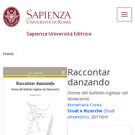
Togg
navig
Sapienza Università Editrice
Salta
al
Home
contenuto
principale
Raccontar
danzando
Forme del balletto inglese nel
Novecento
Annamaria Corea
Studi e Ricerche
(Studi
umanistici)
, 2017
Arti