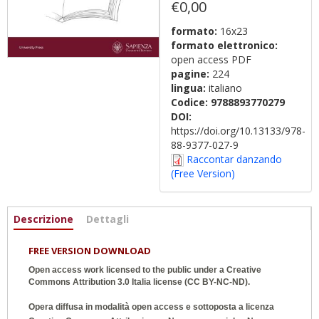
€0,00
formato:
16x23
formato elettronico:
open access PDF
pagine:
224
lingua:
italiano
Codice:
9788893770279
DOI:
https://doi.org/10.13133/978-
88-9377-027-9
Raccontar danzando
(Free Version)
Informazioni
Descrizione
(scheda
Dettagli
attiva)
FREE VERSION DOWNLOAD
Open access work licensed to the public under a
Creative
Commons Attribution 3.0 Italia
license (CC BY-NC-ND).
Opera diffusa in modalità open access e sottoposta a licenza