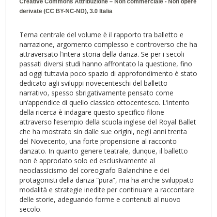
Creative Commons Attribuzione – Non commerciale - Non opere
derivate (CC BY-NC-ND), 3.0 Italia
Tema centrale del volume è il rapporto tra balletto e
narrazione, argomento complesso e controverso che ha
attraversato l’intera storia della danza. Se per i secoli
passati diversi studi hanno affrontato la questione, fino
ad oggi tuttavia poco spazio di approfondimento è stato
dedicato agli sviluppi novecenteschi del balletto
narrativo, spesso sbrigativamente pensato come
un’appendice di quello classico ottocentesco. L’intento
della ricerca è indagare questo specifico filone
attraverso l’esempio della scuola inglese del Royal Ballet
che ha mostrato sin dalle sue origini, negli anni trenta
del Novecento, una forte propensione al racconto
danzato. In quanto genere teatrale, dunque, il balletto
non è approdato solo ed esclusivamente al
neoclassicismo del coreografo Balanchine e dei
protagonisti della danza “pura”, ma ha anche sviluppato
modalità e strategie inedite per continuare a raccontare
delle storie, adeguando forme e contenuti al nuovo
secolo.