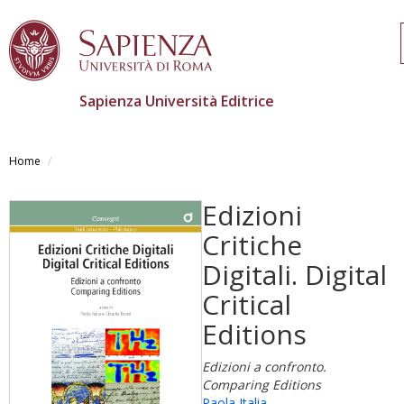
Sapienza Università Editrice
Salta
al
Home
contenuto
principale
Edizioni
Critiche
Digitali. Digital
Critical
Editions
Edizioni a confronto.
Comparing Editions
Paola Italia