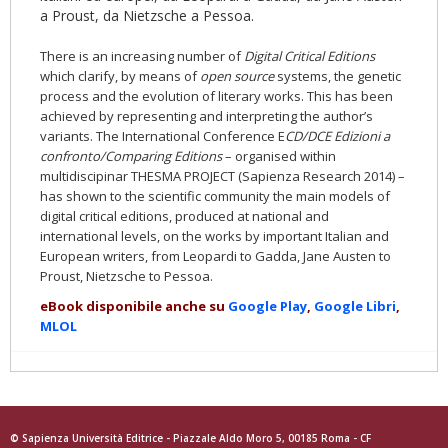
a Proust, da Nietzsche a Pessoa.
There is an increasing number of
Digital Critical Editions
which clarify, by means of
open source
systems, the genetic
process and the evolution of literary works. This has been
achieved by representing and interpreting the author’s
variants. The International Conference E
CD/DCE Edizioni a
confronto/Comparing Editions
– organised within
multidiscipinar THESMA PROJECT (Sapienza Research 2014) –
has shown to the scientific community the main models of
digital critical editions, produced at national and
international levels, on the works by important Italian and
European writers, from Leopardi to Gadda, Jane Austen to
Proust, Nietzsche to Pessoa.
eBook disponibile anche su
Google Play
,
Google Libri
,
MLOL
© Sapienza Università Editrice - Piazzale Aldo Moro 5, 00185 Roma - CF