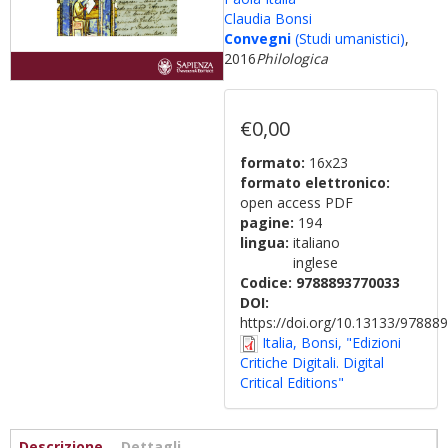
Claudia Bonsi
Convegni
(Studi umanistici)
,
2016
Philologica
€0,00
formato:
16x23
formato elettronico:
open access PDF
pagine:
194
lingua:
italiano
inglese
Codice:
9788893770033
DOI:
https://doi.org/10.13133/9788
Italia, Bonsi, "Edizioni
Critiche Digitali. Digital
Critical Editions"
Informazioni
Descrizione
(scheda
Dettagli