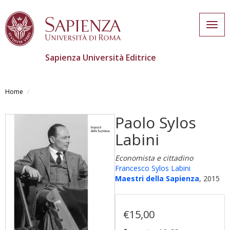
Togg
navig
Sapienza Università Editrice
Salta
al
Home
contenuto
principale
Paolo Sylos
Labini
Economista e cittadino
Francesco Sylos Labini
Maestri della Sapienza
, 2015
€15,00