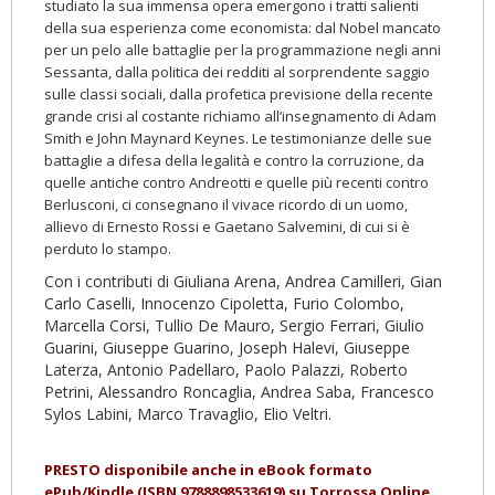
studiato la
sua immensa opera emergono i tratti salienti
della sua esperienza come economista: dal Nobel mancato
per un pelo alle
battaglie per la programmazione negli anni
Sessanta, dalla
politica dei redditi al sorprendente saggio
sulle classi sociali, dalla profetica previsione della recente
grande crisi al costante richiamo all’insegnamento di Adam
Smith e John Maynard
Keynes. Le testimonianze delle sue
battaglie a difesa della legalità e contro la corruzione, da
quelle antiche contro
Andreotti e quelle più recenti contro
Berlusconi, ci consegnano il vivace ricordo di un uomo,
allievo di Ernesto Rossi e
Gaetano Salvemini, di cui si è
perduto lo stampo.
Con i contributi di Giuliana Arena, Andrea Camilleri, Gian
Carlo
Caselli, Innocenzo Cipoletta, Furio Colombo,
Marcella Corsi, Tullio
De Mauro, Sergio Ferrari, Giulio
Guarini, Giuseppe Guarino, Joseph Halevi, Giuseppe
Laterza, Antonio Padellaro, Paolo Palazzi, Roberto
Petrini, Alessandro Roncaglia, Andrea Saba, Francesco
Sylos Labini,
Marco Travaglio, Elio Veltri.
PRESTO disponibile anche in eBook formato
ePub/Kindle (ISBN
9788898533619
)
su Torrossa Online