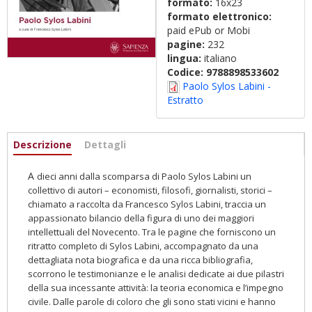
formato:
16x23
formato elettronico:
paid ePub or Mobi
pagine:
232
lingua:
italiano
Codice:
9788898533602
Paolo Sylos Labini -
Estratto
Informazioni
Descrizione
(scheda
Dettagli
attiva)
A
dieci anni dalla scomparsa di Paolo Sylos Labini un
collettivo di autori – economisti, filosofi, giornalisti, storici –
chiamato a raccolta da Francesco Sylos Labini, traccia un
appassionato bilancio della figura di uno dei maggiori
intellettuali del Novecento. Tra le pagine che forniscono un
ritratto completo di Sylos Labini, accompagnato da una
dettagliata nota biografica e da una ricca bibliografia,
scorrono le testimonianze e le analisi dedicate ai due pilastri
della sua incessante attività: la teoria economica e l’impegno
civile. Dalle
parole di coloro che gli sono stati vicini e hanno