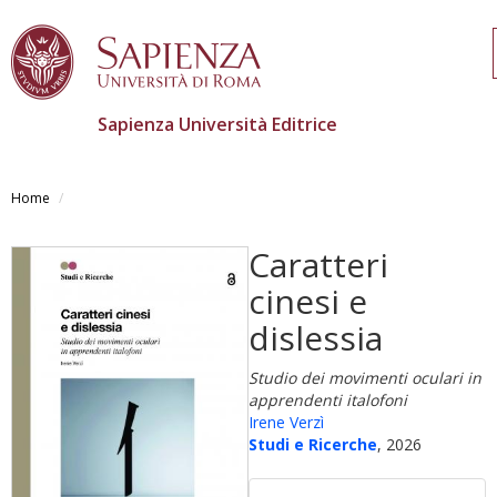
Sapienza Università Editrice
Salta
al
Home
contenuto
principale
Caratteri
cinesi e
dislessia
Studio dei movimenti oculari in
apprendenti italofoni
Irene Verzì
Studi e Ricerche
, 2026