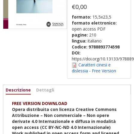
€0,00
formato:
15,5x23,5
formato elettronico:
open access PDF
pagine:
210
lingua:
italiano
Codice:
9788893774598
DOI:
https://doi.org/10.13133/9788
Caratteri cinesi e
dislessia - Free Version
Informazioni
Descrizione
(scheda
Dettagli
attiva)
FREE VERSION DOWNLOAD
Opera distribuita con licenza Creative Commons
Attribuzione – Non commerciale – Non opere
derivate 4.0
Internazionale
e diffusa in modalità
open access (CC BY-NC-ND 4.0
Internazionale
)
Work published in open access form and licensed