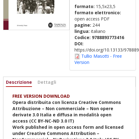
formato:
15,5x23,5
formato elettronico:
open access PDF
pagine:
244
lingua:
italiano
Codice:
9788893773416
DOI:
https://doi.org/10.13133/9788
Tullio Masotti - Free
Version
Informazioni
Descrizione
(scheda
Dettagli
attiva)
FREE VERSION DOWNLOAD
Opera distribuita con licenza Creative Commons
Attribuzione – Non commerciale – Non opere
derivate 3.0 Italia e diffusa in modalità open
access (CC BY-NC-ND 3.0 IT)
Work published in open access form and licensed
under Creative Commons Attribution –