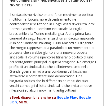
NonCommercial – NoDerivatives 3.0 Italy (CC BY-
NC-ND 3.0 IT)
Il sindacalismo rivoluzionario fu un movimento politico
multiforme. Localismo e decentramento ne
contraddistinsero l’azione in luoghi assai diversi tra loro:
Parma agricola e Piombino industriale, la Puglia
bracciantile e la Torino metallurgica. A una prima fase
cameralista seguì l’esperienza di un sindacato nazionale
(l’Unione Sindacale Italiana). Tullio Masotti è il dirigente
che meglio rappresenta la parabola di un movimento di
protesta che sarebbe giunto a una nuova proposta
sindacale. Il volume ripercorre l’itinerario politico di uno
dei protagonisti principali di quella stagione. Ne emerge il
profilo di un sindacalista che dall’interventismo nella
Grande guerra arrivò a una condanna del fascismo
attraverso il combattentismo democratico. Una
biografia politica che lo differenzia da molti dei suoi
vecchi compagni di lotte sindacali e che invita a nuove
riflessioni su alcuni movimenti antigiolittiani.
eBook disponibile anche su
Google Play
,
Google
Libri
, MLOL