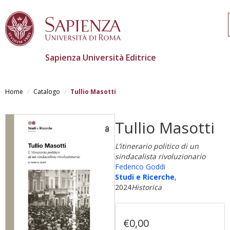
Sapienza Università Editrice
Salta
al
Home
Catalogo
Tullio Masotti
contenuto
principale
Tullio Masotti
L’itinerario politico di un
sindacalista rivoluzionario
Federico Goddi
Studi e Ricerche
,
2024
Historica
€0,00