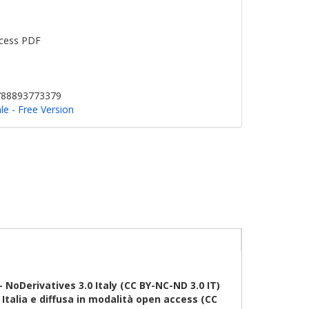
cess PDF
9788893773379
le - Free Version
oDerivatives 3.0 Italy (CC BY-NC-ND 3.0 IT)
talia e diffusa in modalità open access (CC