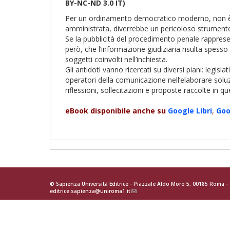
BY-NC-ND 3.0 IT)
Per un ordinamento democratico moderno, non è con
amministrata, diverrebbe un pericoloso strumento
Se la pubblicità del procedimento penale rappresen
però, che l’informazione giudiziaria risulta spesso
soggetti coinvolti nell’inchiesta.
Gli antidoti vanno ricercati su diversi piani: legis
operatori della comunicazione nell’elaborare soluzi
riflessioni, sollecitazioni e proposte raccolte in q
eBook disponibile anche su
Google
Libri
,
Go
© Sapienza Università Editrice - Piazzale Aldo Moro 5, 00185 Roma 
editrice.sapienza@uniroma1.it
(link
sends
e-
mail)