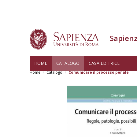
Sapienz
Salta
HOME
CATALOGO
CASA EDITRICE
al
Home
Catalogo
Comunicare il processo penale
contenuto
principale