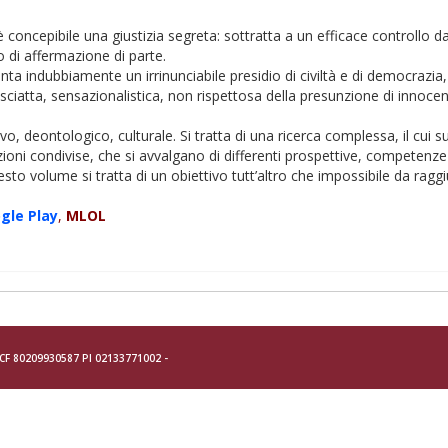
cepibile una giustizia segreta: sottratta a un efficace controllo da p
 di affermazione di parte.
ta indubbiamente un irrinunciabile presidio di civiltà e di democrazia
 sciatta, sensazionalistica, non rispettosa della presunzione di innoce
lativo, deontologico, culturale. Si tratta di una ricerca complessa, il cu
oni condivise, che si avvalgano di differenti prospettive, competenze e
uesto volume si tratta di un obiettivo tutt’altro che impossibile da ragg
og
le Play
,
MLOL
- CF 80209930587 PI 02133771002 -