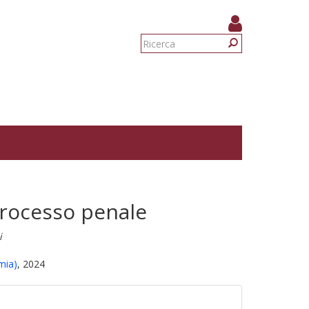
Form
di
Ricerca
ricerca
processo penale
i
mia)
, 2024