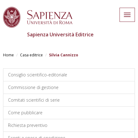
Togg
navig
Sapienza Università Editrice
Salta
al
Home
Casa editrice
Silvia Cannizzo
contenuto
principale
Consiglio scientifico-editoriale
Commissione di gestione
Comitati scientifici di serie
Come pubblicare
Richiesta preventivo
Sconti e spese di spedizione