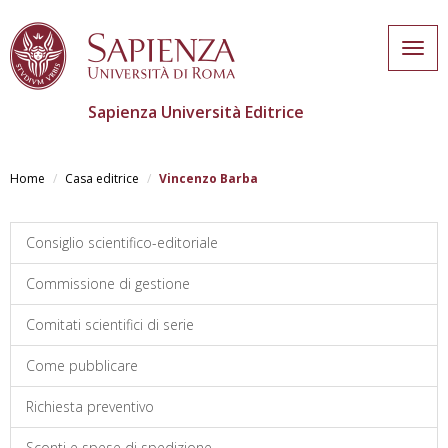
Togg
navig
Sapienza Università Editrice
Salta
al
Home
Casa editrice
Vincenzo Barba
contenuto
principale
Consiglio scientifico-editoriale
Commissione di gestione
Comitati scientifici di serie
Come pubblicare
Richiesta preventivo
Sconti e spese di spedizione