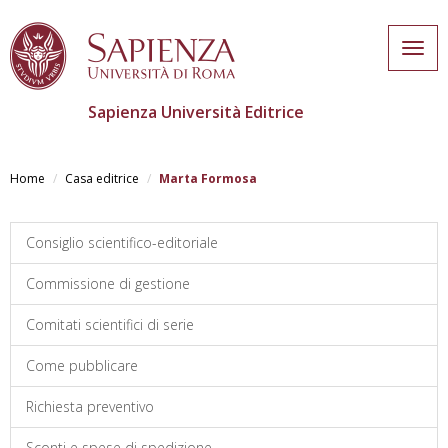
Togg
navig
Sapienza Università Editrice
Salta
al
Home
Casa editrice
Marta Formosa
contenuto
principale
Consiglio scientifico-editoriale
Commissione di gestione
Comitati scientifici di serie
Come pubblicare
Richiesta preventivo
Sconti e spese di spedizione