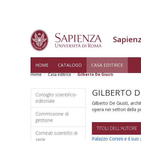
Sapienz
Salta
HOME
CATALOGO
CASA EDITRICE
al
Home
Casa editrice
Gilberto De Giusti
contenuto
principale
GILBERTO D
Consiglio scientifico-
editoriale
Gilberto De Giusti, arch
opera nei settori della p
Commissione di
gestione
TITOLI DELL'AUTORE
Comitati scientifici di
Palazzo Corsini e il suo
serie