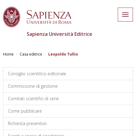
Togg
navig
Sapienza Università Editrice
Salta
al
Home
Casa editrice
Leopoldo Tullio
contenuto
principale
Consiglio scientifico-editoriale
Commissione di gestione
Comitati scientifici di serie
Come pubblicare
Richiesta preventivo
Sconti e spese di spedizione