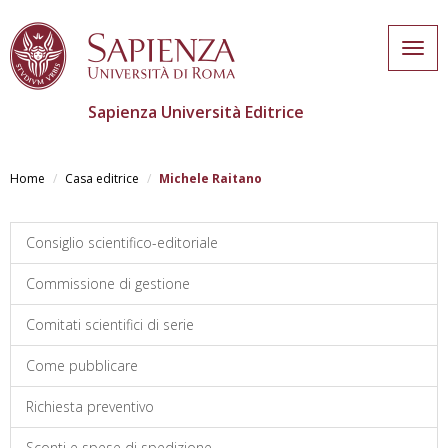
Togg
navig
Sapienza Università Editrice
Salta
al
Home
Casa editrice
Michele Raitano
contenuto
principale
Consiglio scientifico-editoriale
Commissione di gestione
Comitati scientifici di serie
Come pubblicare
Richiesta preventivo
Sconti e spese di spedizione