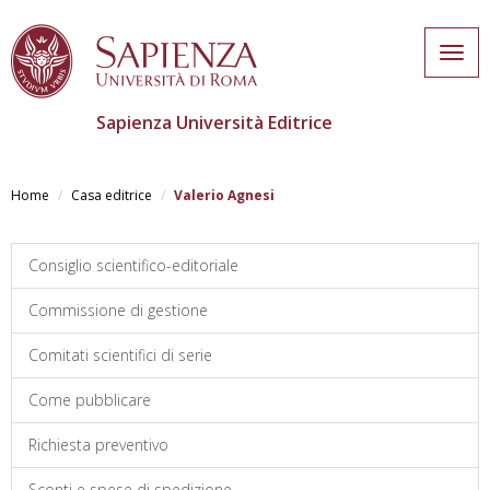
Togg
navig
Sapienza Università Editrice
Salta
al
Home
Casa editrice
Valerio Agnesi
contenuto
principale
Consiglio scientifico-editoriale
Commissione di gestione
Comitati scientifici di serie
Come pubblicare
Richiesta preventivo
Sconti e spese di spedizione