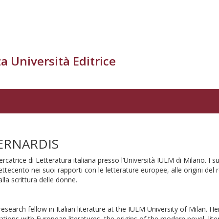
a Università Editrice
BERNARDIS
ercatrice di Letteratura italiana presso l’Università IULM di Milano. I s
Settecento nei suoi rapporti con le letterature europee, alle origini del
lla scrittura delle donne.
research fellow in Italian literature at the IULM University of Milan. H
 relations with European literatures, the origins of the modern novel, li