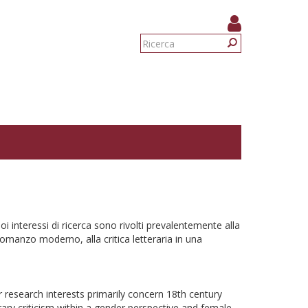
Form
di
Ricerca
ricerca
uoi interessi di ricerca sono rivolti prevalentemente alla
 romanzo moderno, alla critica letteraria in una
er research interests primarily concern 18th century
terary criticism within a gender perspective and female