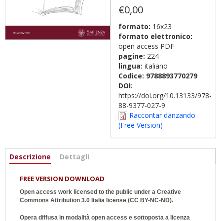
€0,00
formato:
16x23
formato elettronico:
open access PDF
pagine:
224
lingua:
italiano
Codice:
9788893770279
DOI:
https://doi.org/10.13133/978-
88-9377-027-9
Raccontar danzando
(Free Version)
Informazioni
Descrizione
(scheda
Dettagli
attiva)
FREE VERSION DOWNLOAD
Open access work licensed to the public under a
Creative
Commons Attribution 3.0 Italia
license (CC BY-NC-ND).
Opera diffusa in modalità open access e sottoposta a licenza