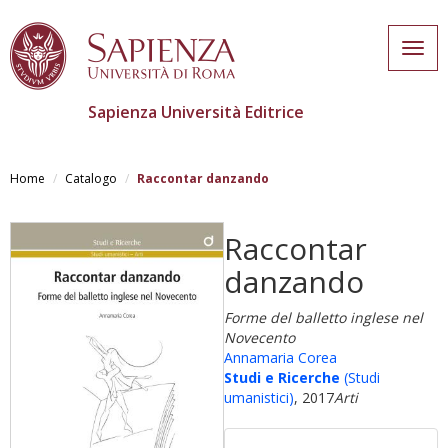
Togg
navig
Sapienza Università Editrice
Salta
al
Home
Catalogo
Raccontar danzando
contenuto
principale
Raccontar
danzando
Forme del balletto inglese nel
Novecento
Annamaria Corea
Studi e Ricerche
(Studi
umanistici)
, 2017
Arti