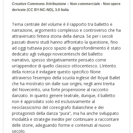
Creative Commons Attribuzione – Non commerciale - Non opere
derivate (CC BY-NC-ND), 3.0 Italia
Tema centrale del volume è il rapporto tra balletto e
narrazione, argomento complesso e controverso che ha
attraversato l’intera storia della danza. Se per i secoli
passati diversi studi hanno affrontato la questione, fino
ad oggi tuttavia poco spazio di approfondimento è stato
dedicato agli sviluppi novecenteschi del balletto
narrativo, spesso sbrigativamente pensato come
un’appendice di quello classico ottocentesco. L’intento
della ricerca è indagare questo specifico filone
attraverso l’esempio della scuola inglese del Royal Ballet
che ha mostrato sin dalle sue origini, negli anni trenta
del Novecento, una forte propensione al racconto
danzato. In quanto genere teatrale, dunque, il balletto
non è approdato solo ed esclusivamente al
neoclassicismo del coreografo Balanchine e dei
protagonisti della danza “pura”, ma ha anche sviluppato
modalità e strategie inedite per continuare a raccontare
delle storie, adeguando forme e contenuti al nuovo
secolo.