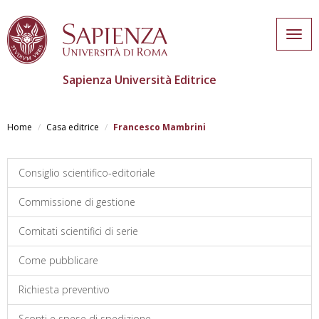
Togg
navig
Sapienza Università Editrice
Salta
al
Home
Casa editrice
Francesco Mambrini
contenuto
principale
Consiglio scientifico-editoriale
Commissione di gestione
Comitati scientifici di serie
Come pubblicare
Richiesta preventivo
Sconti e spese di spedizione