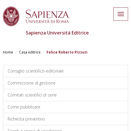
Togg
navig
Sapienza Università Editrice
Salta
al
Home
Casa editrice
Felice Roberto Pizzuti
contenuto
principale
Consiglio scientifico-editoriale
Commissione di gestione
Comitati scientifici di serie
Come pubblicare
Richiesta preventivo
Sconti e spese di spedizione